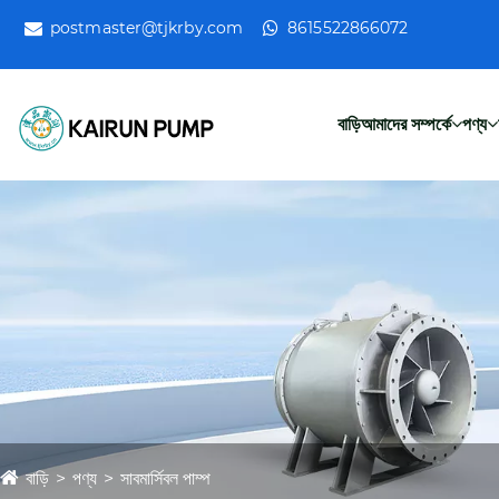
postmaster@tjkrby.com
8615522866072
বাড়ি
আমাদের সম্পর্কে
পণ্য
বাড়ি
পণ্য
সাবমার্সিবল পাম্প