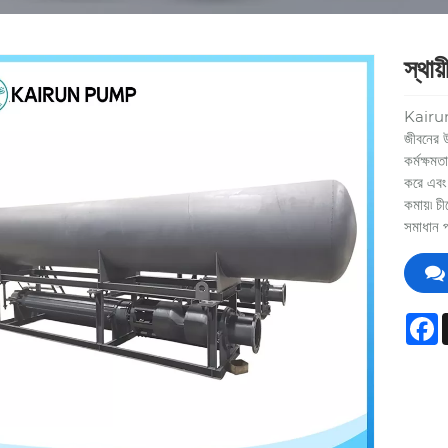
স্থায
Kairun এ
জীবনের 
কর্মক্ষম
করে এবং 
কমায়৷ চী
সমাধান প
F