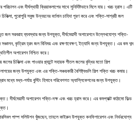
রিচালন এবং দীর্ঘস্থায়ী ক্রিয়াকলাপের সাথে সুনির্দিষ্টভাবে মিলে যায়। খরচ হ্রাস। এটি
কিত্সা, পুরোপুরি সবুজ উন্নয়নের বর্তমান চাহিদা পূরণ করে এবং শক্তি-সাশ্রয়ী জল
্রীভূত জল সরবরাহ ব্যবস্থার জন্য উপযুক্ত, দীর্ঘমেয়াদী অপারেশনে উল্লেখযোগ্য শক্তি-
ঞ্চালন, কৃত্রিম হ্রদ জল বিনিময় এবং রক্ষণাবেক্ষণ, ইত্যাদি জন্য উপযুক্ত। এর কম শব্দ
ং স্থিতিশীল অপারেশন নিশ্চিত করে।
ারীয় জলের চিকিত্সা এবং পাওয়ার প্ল্যান্টে সহায়ক শীতল জলের বৃদ্ধির মতো শিল্প
়ের জন্য উপযুক্ত এবং এর শক্তি-সঞ্চয়কারী বৈশিষ্ট্যগুলি শিল্প শক্তি খরচ কমায়।
 স্রাব মধ্যে মধ্য-পর্যায় বুস্টিং হিসাবে পরিবেশগত অ্যাপ্লিকেশনের জন্য উপযুক্ত।
্ত। দীর্ঘমেয়াদী অপারেশন শক্তি-দক্ষ এবং খরচ হ্রাস করে। এর কমপ্যাক্ট কাঠামো ফিল্ড
যুক্ত।
সাবমারসিবল পাম্প সলিউশন খুঁজছেন, তাহলে কাইরুন উপযুক্ত কনফিগারেশন এবং নির্ভরযোগ্য