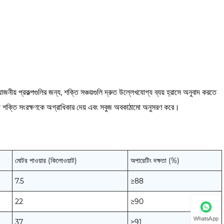
নীয় প্রকল্পগুলির জন্য, শক্তি সঞ্চয়গুলি দ্রুত উল্লেখযোগ্য ব্যয় হ্রাসে অনুবাদ করতে
যারা শক্তি সংরক্ষণকে অগ্রাধিকার দেয় এবং সবুজ অবকাঠামো অনুসরণ করে।
মোটর পাওয়ার (কিলোওয়াট)
অপারেটিং দক্ষতা (%)
7.5
≥88
22
≥90
WhatsApp
37
≥91