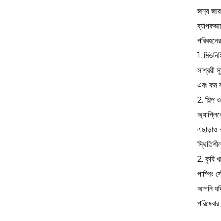
জন্য জারা
ব্যাপকভাব
পরিবহনের
1. মিউনিস
সাশ্রয়ী 
এবং কম কম
2. শিল্প ও
অ্যাপ্লি
এছাড়াও ব
স্থিতিশী
2. কৃষি 
পাম্পিং 
আপনি যদি
পরিষেবার