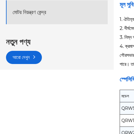
মূল সুবি
মোটর নিয়ন্ত্রণ কেন্দ্র
1. ঐতিহ্
2. দীর্ঘ
3. নিম্ন
নতুন পণ্য
4. ক্রমা
পৌরসভার প
আরো দেখুন
পারে। তা
স্পেসি
মডেল
QRW50
QRW1
QRW2