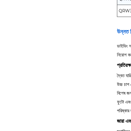
QRW3
উন্নত স
ডাইভিং অ্
নিয়োগ কর
প্রতিরক্ষ
দ্বৈত যান
উচ্চ চাপ 
বিশেষ জ
ফুটো এবং
পরিষ্কার 
জারা এব