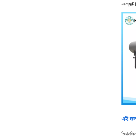
কমপ্যাক্ট
এই জল 
তিয়ানজিন