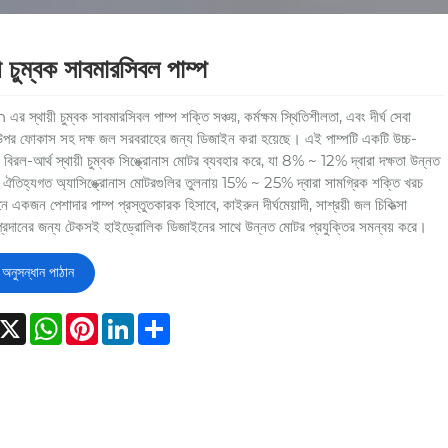
়ী চুম্বক সাবমারসিবল পাম্প
র স্থায়ী চুম্বক সাবমারসিবল পাম্প শক্তি সঞ্চয়, কর্মক্ষম স্থিতিশীলতা, এবং দীর্ঘ সেবা
উপর ফোকাস সহ দক্ষ জল সরবরাহের জন্য ডিজাইন করা হয়েছে। এই পাম্পটি একটি উচ্চ-
তা বিরল-আর্থ স্থায়ী চুম্বক সিঙ্ক্রোনাস মোটর ব্যবহার করে, যা 8% ~ 12% দ্বারা দক্ষতা উন্নত
ঐতিহ্যগত অ্যাসিঙ্ক্রোনাস মোটরগুলির তুলনায় 15% ~ 25% দ্বারা সামগ্রিক শক্তি খরচ
নে একজন পেশাদার পাম্প প্রস্তুতকারক হিসাবে, কাইরুন দীর্ঘমেয়াদী, সাশ্রয়ী জল চিকিত্সা
্রদানের জন্য টেকসই হাইড্রোলিক ডিজাইনের সাথে উন্নত মোটর প্রযুক্তির সমন্বয় করে।
অনুসন্ধান পাঠান
acebook
X
WhatsApp
Pinterest
LinkedIn
Share