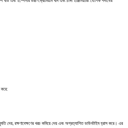
প বডি এবং ইম্পেলার উচ্চ-ক্রোমিয়াম খাদ এবং চাঙ্গা ইঞ্জিনিয়ারিং যৌগিক পদার্থের
 করে:
অনুমতি দেয়, রক্ষণাবেক্ষণের খরচ কমিয়ে দেয় এবং অপ্রত্যাশিত ডাউনটাইম হ্রাস করে। এর