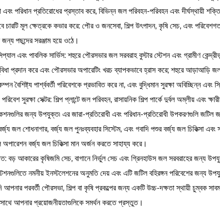
 এবং পরিধান প্রতিরোধের প্রস্তাব করে, বিভিন্ন জল পরিবহন-পরিবহন এবং দীর্ঘস্থায়ী শক্তির প
ে চারটি মূল ক্ষেত্রকে কভার করে: পৌর ও জনসেবা, শিল্প উৎপাদন, কৃষি সেচ, এবং পরিবেশগত চি
 জন্য পছন্দের সরঞ্জাম হয়ে ওঠে।
িপ্যাল ​​এবং পাবলিক সার্ভিস: শহুরে পৌরসভার জল সরবরাহ বুস্টার স্টেশন এবং গ্রামীণ কেন্দ
সুবিধা প্রদান করে এবং পৌরসভার অপারেটিং খরচ ব্যাপকভাবে হ্রাস করে; শহুরে আড়াআড়ি জল স
্পন বৈশিষ্ট্য পার্শ্ববর্তী পরিবেশকে প্রভাবিত করে না, এবং বুদ্ধিমান সুরক্ষা অবিচ্ছিন্ন এব
 পরিবেশ সুরক্ষা সেক্টর: শিল্প প্লান্টে জল পরিবহন, রাসায়নিক শিল্প পার্কে দুর্বল অম্লীয় এবং ক্ষ
কেশনগুলির জন্য উপযুক্ত৷ এর জারা-প্রতিরোধী এবং পরিধান-প্রতিরোধী উপকরণগুলি জটিল জলাশয
র্জ্য জল শোধনাগার, বর্জ্য জল পুনঃব্যবহার সিস্টেম, এবং গবাদি পশুর বর্জ্য জল চিকিত্সা এবং
ল অপারেশন বর্জ্য জল চিকিত্সা মান অর্জন করতে সাহায্য করে।
খাত: বড় আকারের কৃষিজমি সেচ, বাগানে নির্ভুল সেচ এবং গ্রিনহাউস জল সরবরাহের জন্য উপযুক
স্টেশনগুলিতে নমনীয় ইনস্টলেশনের অনুমতি দেয় এবং এটি জটিল বহিরঙ্গন পরিবেশের জন্য উপ
 আপনার পরবর্তী পৌরসভা, শিল্প বা কৃষি প্রকল্পের জন্য একটি উচ্চ-দক্ষতা স্থায়ী চুম্বক 
 সাথে আপনার প্রয়োজনীয়তাগুলিকে সমর্থন করতে প্রস্তুত।