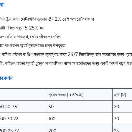
ধা:
যগত ইন্ডাকশন মোটরগুলির তুলনায় 8-12% বেশি অপারেটিং দক্ষতা
মেয়াদী শক্তি খরচ 15-25% কম
 অপারেটিং তাপমাত্রা, মোটর জীবন প্রসারিত
গত অপারেশন অ্যাপ্লিকেশনের জন্য উপযুক্ত
াম্পিং স্টেশন বা শিল্প সঞ্চালন ব্যবস্থার মতো 24/7 নিরবচ্ছিন্ন জল সরবরাহের জন্য প্রয়োজ
ই, কাইরুন মানের স্থায়ী চুম্বক সাবমারসিবল পাম্প অপারেটরদের জন্য একটি আদর্শ পছন্দ 
ফিকেশন
প্রবাহ ক্ষমতা (m³/ঘণ্টা)
মাথা (মি)
-20-7.5
50
20
00-30-22
100
30
00-25-37
200
25