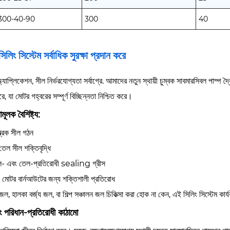
00-40-90
300
40
িলিং সিস্টেম সর্বাধিক সুরক্ষা প্রদান করে
যাপ্লিকেশন, সীল নির্ভরযোগ্যতা সর্বাগ্রে. আমাদের নতুন স্থায়ী চুম্বক সাবমারসিবল পাম্প দ
ে, যা মোটর গহ্বরের সম্পূর্ণ বিচ্ছিন্নতা নিশ্চিত করে।
ামূলক বৈশিষ্ট্য:
্ত্রিক সীল গঠন
তেল সীল শক্তিবৃদ্ধি
ল- এবং তেল-প্রতিরোধী sealing গ্রীস
 মোটর বার্নআউটের জন্য শক্তিশালী প্রতিরোধ
জল, হালকা বর্জ্য জল, বা শিল্প সঞ্চালন জল চিকিত্সা করা হোক না কেন, এই সিলিং সিস্টেম কা
ং পরিধান-প্রতিরোধী কাঠামো