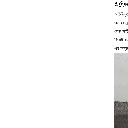
3.বুদ্ধিম
অতিরিক্ত
ওভারকারেন্
ফেজ ক্ষতি
বিরোধী শু
এই অন্তর্