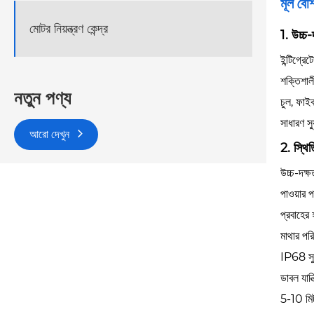
মূল বৈশি
মোটর নিয়ন্ত্রণ কেন্দ্র
1. উচ্চ-
ইন্টিগ্রে
শক্তিশালী
নতুন পণ্য
চুল, ফাইব
সাধারণ স
আরো দেখুন
2. স্থি
উচ্চ-দক্
পাওয়ার 
প্রবাহে
মাথার পর
IP68 সুর
ডাবল যান্
5-10 মিট