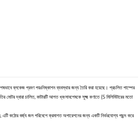
শেষভাবে ব্লকেজ প্রবণ পয়ঃনিষ্কাশন ব্যবস্থার জন্য তৈরি করা হয়েছে। প্রচলিত পাম্পের
ির মোটর দ্বারা চালিত, কাটারটি আগত ধ্বংসাবশেষকে সূক্ষ্ম কণাতে (5 মিলিমিটারের মতো
ে, এটি কঠোর বর্জ্য জল পরিবেশে ক্রমাগত অপারেশনের জন্য একটি নির্ভরযোগ্য পছন্দ করে