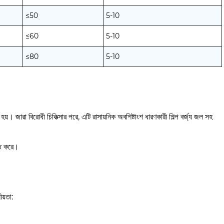
≤50
5-10
≤60
5-10
≤80
5-10
। জারা বিরোধী চিকিত্সার পরে, এটি রাসায়নিক অবশিষ্টাংশ ধারণকারী শিল্প বর্জ্য জল সহ
চিত করে।
য়তা: