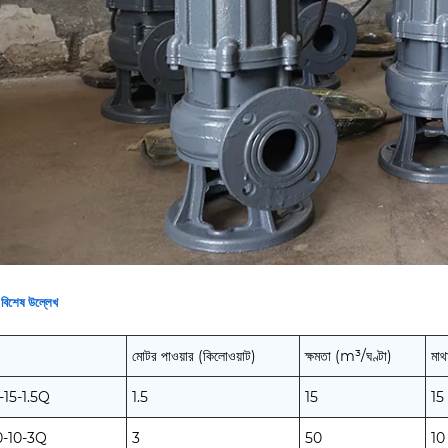
ত বিশেষ উল্লেখ
মোটর পাওয়ার (কিলোওয়াট)
ক্ষমতা (m³/ঘণ্টা)
মাথ
15-1.5Q
1.5
15
15
-10-3Q
3
50
10