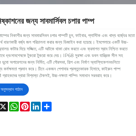
িষ্কাশনের জন্য সাবমার্সিবল চপার পাম্প
াম্পের নিকাশীর জন্য সাবমারসিবল চপার পাম্পটি চুল, ফাইবার, প্লাস্টিক এবং খাদ্য বর্জ্যের মতো
র্থ ধারণকারী বর্জ্য জল পরিচালনা করার জন্য ডিজাইন করা হয়েছে। ইমপেলারে একটি উচ্চ-
্যালয় কাটার দিয়ে সজ্জিত, এটি আটকে থাকা রোধ করতে এবং ক্রমাগত স্রাব নিশ্চিত করতে
সাথে ধ্বংসাবশেষকে টুকরো টুকরো করে দেয়। IP68 সুরক্ষা এবং ডবল যান্ত্রিক সীল সহ
ল ডুবো অপারেশনের জন্য নির্মিত, এটি পৌরসভা, শিল্প এবং নির্মাণ অ্যাপ্লিকেশনগুলিতে
গ্য কর্মক্ষমতা প্রদান করে। চীনে একজন পেশাদার প্রস্তুতকারক হিসাবে, কাইরুন পাম্প
াপী গ্রাহকদের দ্বারা বিশ্বস্ত টেকসই, উচ্চ-দক্ষতা পাম্পিং সমাধান সরবরাহ করে।
অনুসন্ধান পাঠান
acebook
X
WhatsApp
Pinterest
LinkedIn
Share