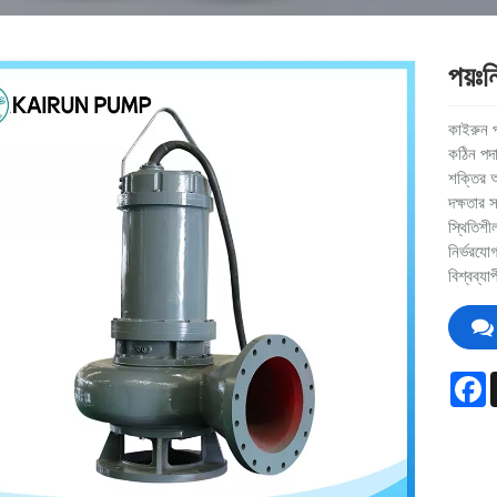
পয়ঃন
কাইরুন প
কঠিন পদা
শক্তির অ
দক্ষতার 
স্থিতিশী
নির্ভরযো
বিশ্বব্য
F