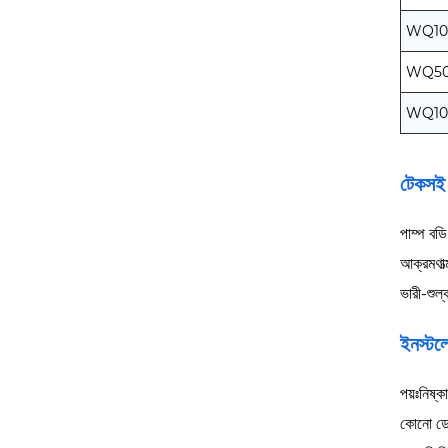
WQ100
WQ50
WQ10
টেকসই
পাম্প বডি
আক্রমণাত
ভারী-শুল্
ইনস্ট
পয়ঃনিষ্
কোনো ডে