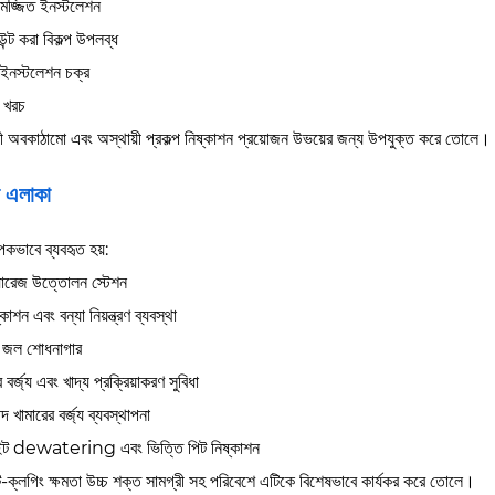
িমজ্জিত ইনস্টলেশন
উন্ট করা বিকল্প উপলব্ধ
ত ইনস্টলেশন চক্র
ণ খরচ
য়ী অবকাঠামো এবং অস্থায়ী প্রকল্প নিষ্কাশন প্রয়োজন উভয়ের জন্য উপযুক্ত করে তোলে।
 এলাকা
াপকভাবে ব্যবহৃত হয়:
য়ারেজ উত্তোলন স্টেশন
কাশন এবং বন্যা নিয়ন্ত্রণ ব্যবস্থা
জ্য জল শোধনাগার
 বর্জ্য এবং খাদ্য প্রক্রিয়াকরণ সুবিধা
পদ খামারের বর্জ্য ব্যবস্থাপনা
 সাইট dewatering এবং ভিত্তি পিট নিষ্কাশন
্টি-ক্লগিং ক্ষমতা উচ্চ শক্ত সামগ্রী সহ পরিবেশে এটিকে বিশেষভাবে কার্যকর করে তোলে।