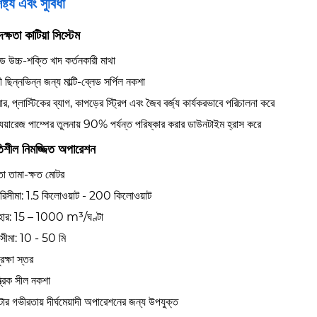
ষ্ট্য এবং সুবিধা
দক্ষতা কাটিয়া সিস্টেম
টেড উচ্চ-শক্তি খাদ কর্তনকারী মাথা
 ছিন্নভিন্ন জন্য মাল্টি-ব্লেড সর্পিল নকশা
ার, প্লাস্টিকের ব্যাগ, কাপড়ের স্ট্রিপ এবং জৈব বর্জ্য কার্যকরভাবে পরিচালনা করে
্যুয়ারেজ পাম্পের তুলনায় 90% পর্যন্ত পরিষ্কার করার ডাউনটাইম হ্রাস করে
তিশীল নিমজ্জিত অপারেশন
ষতা তামা-ক্ষত মোটর
পরিসীমা: 1.5 কিলোওয়াট - 200 কিলোওয়াট
র হার: 15 – 1000 m³/ঘণ্টা
িসীমা: 10 - 50 মি
ক্ষা স্তর
ত্রিক সীল নকশা
ার গভীরতায় দীর্ঘমেয়াদী অপারেশনের জন্য উপযুক্ত