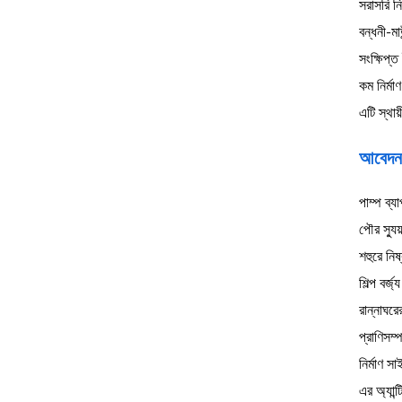
সরাসরি ন
বন্ধনী-মা
সংক্ষিপ্
কম নির্মা
এটি স্থা
আবেদন
পাম্প ব্য
পৌর স্যু
শহুরে নিষ্
শিল্প বর্
রান্নাঘরের
প্রাণিসম্
নির্মাণ
এর অ্যান