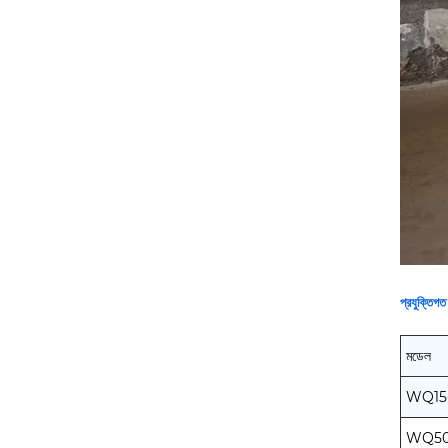
প্রযুক্তিগ
মডেল
WQ15-
WQ50