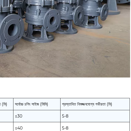
া (মি)
সর্বোচ্চ চপিং সাইজ (মিমি)
প্রস্তাবিত নিমজ্জনযোগ্য গভীরতা (মি)
≤30
5-8
≤40
5-8