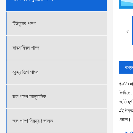
টিউবুলার পাম্প
সাবমার্সিবল পাম্প
পণ্যের
কেন্দ্রাতিগ পাম্প
পয়ঃনিষ্
বিপরীতে,
জল পাম্প আনুষাঙ্গিক
ছোট) চূর
এই উন্নত
তোলে।
জল পাম্প নিয়ন্ত্রণ ভালভ